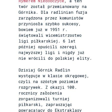
Rymerem Niedobczyce
, a ten
twór został przemianowany na
Górnika. Dla radlinian fuzja
zarządzona przez komunistów
przyniosła szybko sukcesy,
bowiem już w 1951 r.
świętowali wicemistrzostwo
ligi piłkarskiej. 6 lat
później opuścili szeregi
najwyższej ligi i nigdy już
nie wrócili do polskiej elity.
Dzisiaj Górnik Radlin
występuje w klasie okręgowej,
czyli na szóstym poziomie
rozgrywek. Z okazji 100.
rocznicy założenia
zorganizowali turniej
piłkarski, zapraszając
powracający do Ekstraklasy