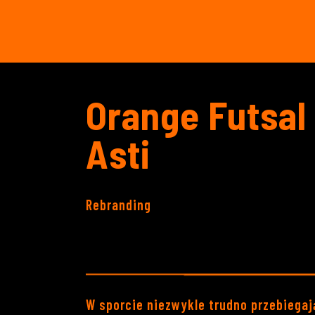
Orange Futsal
Asti
Rebranding
W sporcie niezwykle trudno przebiegają