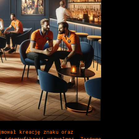
jmował kreację znaku oraz
w identyfikacji wizualnej. Zarówno