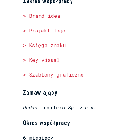
Zakres współpracy
>
Brand idea
> Projekt logo
>
Księga znaku
>
Key visual
> Szablony graficzne
Zamawiający
Redos
Trailers
Sp. z o.o.
Okres współpracy
6 miesiący