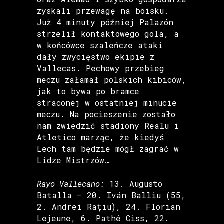
zyskali przewagę na boisku.
Już 4 minuty później Palazón
strzelił kontaktowego gola, a
w końcówce szaleńcze ataki
dały zwycięstwo ekipie z
Vallecas. Pechowy przebieg
meczu załamał polskich kibiców,
jak to bywa po bramce
straconej w ostatniej minucie
meczu. Na pocieszenie zostało
nam zwiedzić stadiony Realu i
Atletico marząc, że kiedyś
Lech tam będzie mógł zagrać w
Lidze Mistrzów…
Rayo Vallecano:
13. Augusto
Batalla – 20. Iván Balliu (55,
2. Andrei Rațiu), 24. Florian
Lejeune, 6. Pathé Ciss, 22.