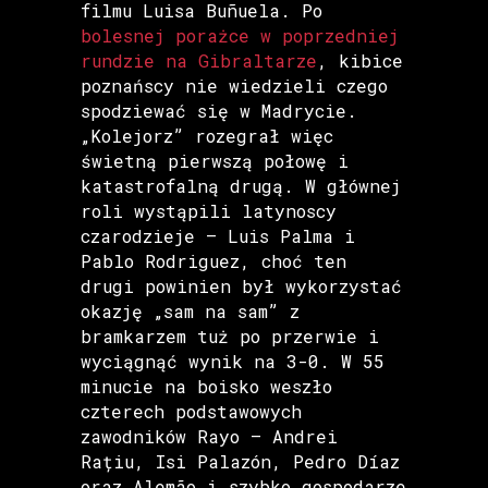
filmu Luisa Buñuela. Po
bolesnej porażce w poprzedniej
rundzie na Gibraltarze
, kibice
poznańscy nie wiedzieli czego
spodziewać się w Madrycie.
„Kolejorz” rozegrał więc
świetną pierwszą połowę i
katastrofalną drugą. W głównej
roli wystąpili latynoscy
czarodzieje – Luis Palma i
Pablo Rodriguez, choć ten
drugi powinien był wykorzystać
okazję „sam na sam” z
bramkarzem tuż po przerwie i
wyciągnąć wynik na 3-0. W 55
minucie na boisko weszło
czterech podstawowych
zawodników Rayo – Andrei
Rațiu, Isi Palazón, Pedro Díaz
oraz Alemão i szybko gospodarze