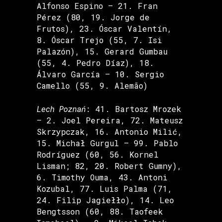
Alfonso Espino – 21. Fran
Pérez (80, 19. Jorge de
Frutos), 23. Óscar Valentín,
8. Óscar Trejo (55, 7. Isi
Palazón), 15. Gerard Gumbau
(55, 4. Pedro Díaz), 18.
Álvaro García – 10. Sergio
Camello (55, 9. Alemão)
Lech Poznań
: 41. Bartosz Mrozek
– 2. Joel Pereira, 72. Mateusz
Skrzypczak, 16. Antonio Milić,
15. Michał Gurgul – 99. Pablo
Rodríguez (60, 56. Kornel
Lisman; 82, 20. Robert Gumny),
6. Timothy Ouma, 43. Antoni
Kozubal, 77. Luis Palma (71,
24. Filip Jagiełło), 14. Leo
Bengtsson (60, 88. Taofeek