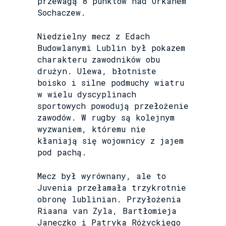
przewagą 8 punktów nad Orkanem
Sochaczew.
Niedzielny mecz z Edach
Budowlanymi Lublin był pokazem
charakteru zawodników obu
drużyn. Ulewa, błotniste
boisko i silne podmuchy wiatru
w wielu dyscyplinach
sportowych powodują przełożenie
zawodów. W rugby są kolejnym
wyzwaniem, któremu nie
kłaniają się wojownicy z jajem
pod pachą.
Mecz był wyrównany, ale to
Juvenia przełamała trzykrotnie
obronę lublinian. Przyłożenia
Riaana van Zyla, Bartłomieja
Janeczko i Patryka Różyckiego